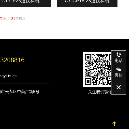
CY-CP23道饮料机
CY-CP18-28道饮料机
/2
页, 共
21
条信息
83208816
电话
微信
gyi-ts.cn
州市云龙区中茵广场5号
关注我们微信