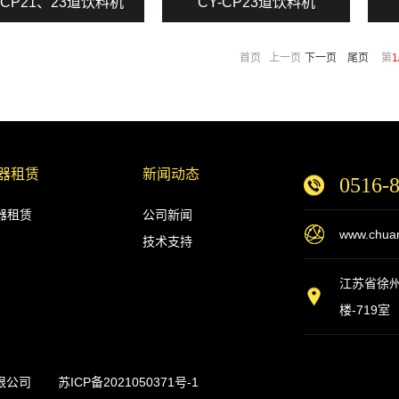
-CP21、23道饮料机
CY-CP23道饮料机
首页 上一页
下一页
尾页
第
1
器租赁
新闻动态
0516-
器租赁
公司新闻
www.chuan
技术支持
江苏省徐
楼-719室
限公司
苏ICP备2021050371号-1