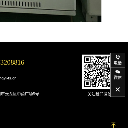
83208816
电话
微信
gyi-ts.cn
州市云龙区中茵广场5号
关注我们微信